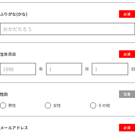
ふりがな(かな)
必須
生年月日
必須
年
月
性別
任意
男性
女性
その他
メールアドレス
必須