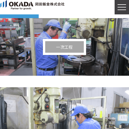
Recruit
採用トップページ
一次工程
Person
人を知る
Environment
環境を知る
Work
仕事を知る
Description