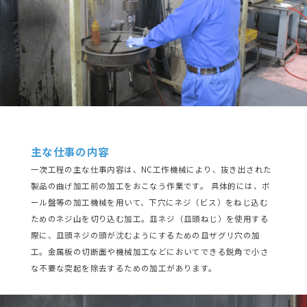
募集要項
Entry
エントリー
主な仕事の内容
一次工程の主な仕事内容は、NC工作機械により、抜き出された
製品の曲げ加工前の加工をおこなう作業です。 具体的には、ボ
ール盤等の加工機械を用いて、下穴にネジ（ビス）をねじ込む
ためのネジ山を切り込む加工。皿ネジ（皿頭ねじ）を使用する
際に、皿頭ネジの頭が沈むようにするための皿ザグリ穴の加
工。金属板の切断面や機械加工などにおいてできる鋭角で小さ
な不要な突起を除去するための加工があります。