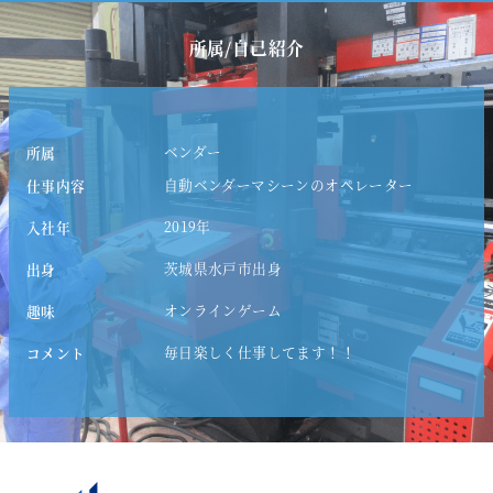
募集要項
所属/自己紹介
Entry
エントリー
ベンダー
所属
自動ベンダーマシーンのオペレーター
仕事内容
2019年
入社年
茨城県水戸市出身
出身
オンラインゲーム
趣味
毎日楽しく仕事してます！！
コメント