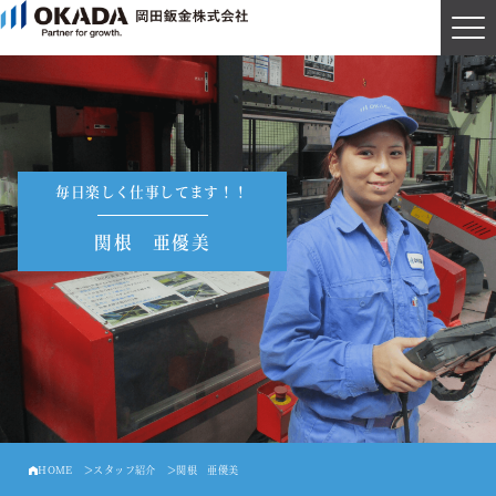
Recruit
採用トップページ
Person
毎日楽しく仕事してます！！
人を知る
関根 亜優美
Environment
環境を知る
Work
仕事を知る
Description
HOME
スタッフ紹介
関根 亜優美